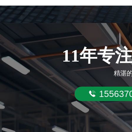
11年专
精湛的
155637