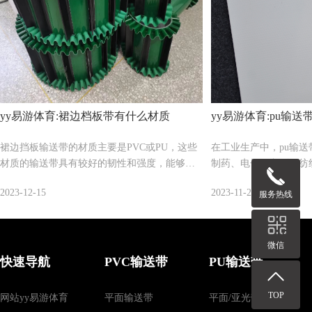
yy易游体育:裙边档板带有什么材质
yy易游体育:pu输
裙边挡板输送带的材质主要是PVC或PU，这些
在工业生产中，pu输
材质的输送带具有较好的韧性和强度，能够满
制药、电子、印刷、纺
足各种工况需求。...
在使用时，pu输送带
2023-12-15
2023-11-23
服务热线
况，这不仅...
微信
快速导航
PVC输送带
PU输送带
TOP
网站yy易游体育
平面输送带
平面/亚光带