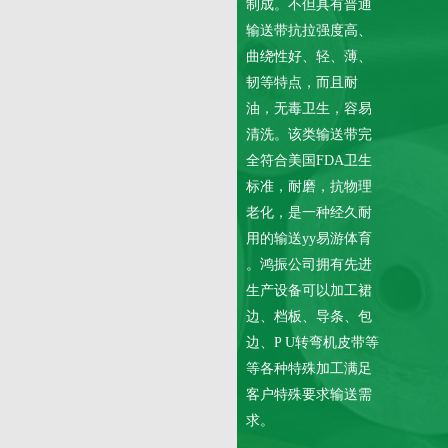
制成。不但具有普通
输送带抗拉强度高、
曲绕性好、轻、薄、
韧等特点，而且耐
油，无毒卫生，容易
清洗。该类输送带完
全符合美国FDA卫生
标准，耐磨，抗物理
老化，是一种经久耐
用的输送yy易游体育
。鸿振公司拥有先进
生产设备可以加工裙
边、档板、导条、包
边、P U转弯机皮带等
等各种特殊加工满足
客户特殊要求输送需
求。