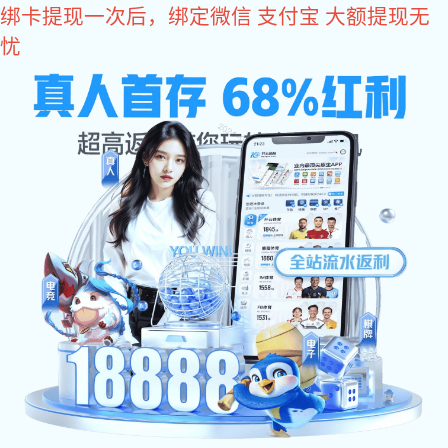
yy易游体育
yy易游体育厂家为您提供专业的
砂光机皮带
，
Pu输送带
，
裙边挡板带
等y
鸿振输送带
一站式输送带解决
与时俱进为客户提供满意yy易
HONGZHEN CONVEYOR BELT
网站yy易游体育
公司简介
PVC输送带
PU输送带
您当前位置：
>
>
yy易游体育
yy易游体育:yy易游体育 中心
砂光机是一种常见的金属表面处理设备，其内部有一个输送带，