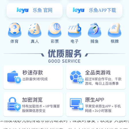
控制电机电压或智能变频器来实现。需要注意的是，不同型号的
2.更换传动带：如果电机转速已经达到极限，但仍需进一步改
传动带可以较大程度地影响输送带的运行速度。此时，应根据设
3.调整输送带张力：输送带的张力也会影响设备的运行速度，因
工具逐个拧紧或松动输送带拉紧轮的调节螺母，以使输送带张
砂光机输送带的使用注意事项包括以下几点：
1.根据输送物料的特点和使用环境，选择合适的输送带，并注意
2.注意惰轮的润滑，但不要使用沾有油污的输送带。避免滚柱
3.防止砂光机输送带负荷启动，停机时确保输送带上无物料残留
4.防止砂光机皮带跑偏，并及时采取措施纠正。
5.当发现砂光机传送带部分断裂时，应及时修复，以免扩大损坏