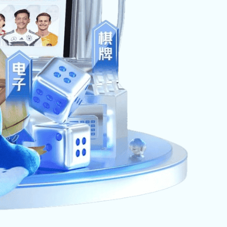
yy易游体育:
>
01222