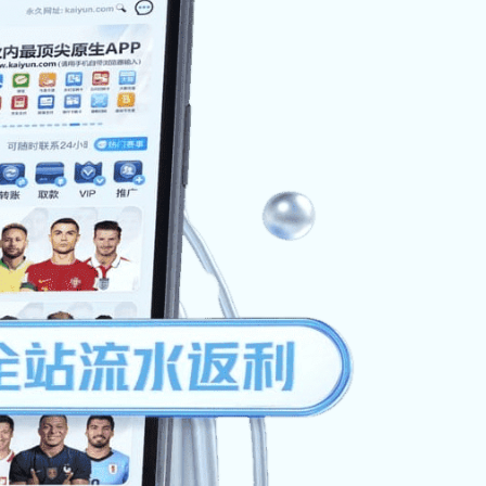
3mm 墨绿色 亚光输送带
yy易游体育:4mm 黑色 亚光输送带
 亚光输送带
PVK输送带