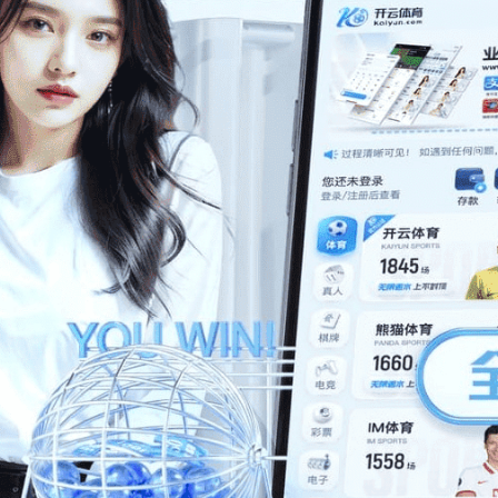
 墨绿色 亚光输送带
3mm 黑色 亚光输送带
yy易游体育:
光输送带
yy易游体育:墨绿色 亚光输送带
蓝色