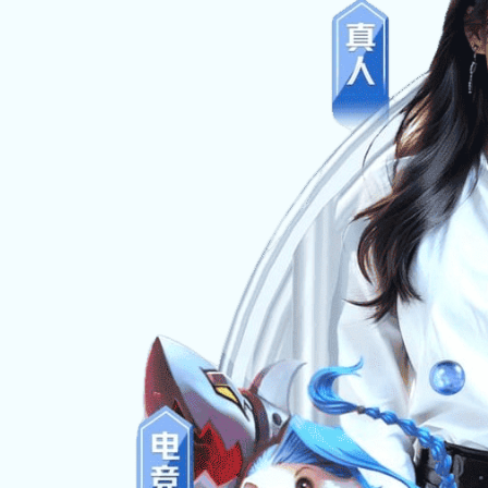
平面输送带
^
砂光机带
^
yy易游体育:2mm
花纹输送带
^
CONTACT
联系yy易游体育
yy易游体育销售有限公司
联系人：吴经理
黑色 亚
手机：15563701222