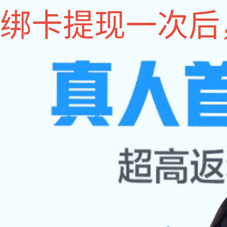
yy易游体育
yy易游体育厂家为您提供专业的
砂光机皮带
，
Pu输送带
，
裙
鸿振输送带
一站式输送
与时俱进为客户提供
HONGZHEN CONVEYOR BELT
网站yy易游体育
公司简介
PVC输送带
PU
您当前位置：
>
>
>
yy易游体育
PVC输送带
平面输送带
PRODUCT
PVC输送带