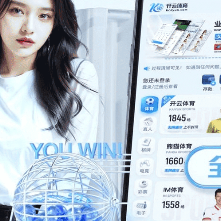
16/3CH 绿色草纹
yy易游体育:9.0mm P32-36/13 黑色菱
9.0mm P
形格
P22-26/14HD 白
yy易游体育:9.0mm P32-36/28 黑色一
9.0mm P