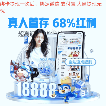
yy易游体育
yy易游体育厂家为您提供专业的
砂光机皮带
，
Pu输送带
，
裙边挡板带
等y
鸿振输送带
一站式输送带解决
与时俱进为客户提供满意yy易
HONGZHEN CONVEYOR BELT
网站yy易游体育
公司简介
PVC输送带
PU输送带
您当前位置：
>
>
yy易游体育
yy易游体育:yy易游体育 中心
裙边挡板带是一种在输送带设备中常用的附件，其主要作用是防